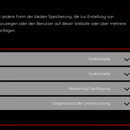
 andere Form der lokalen Speicherung, die zur Erstellung von
zuzeigen oder den Benutzer auf dieser Website oder über mehrere
rfolgen.
funktionelle
Conse
to
funktionelle
Conse
servic
to
uncod
Marketing/Verfolgung
Conse
servic
to
wordp
Gegenstand der Untersuchung
Conse
servic
to
googl
servic
fonts