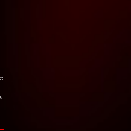
bt
g.